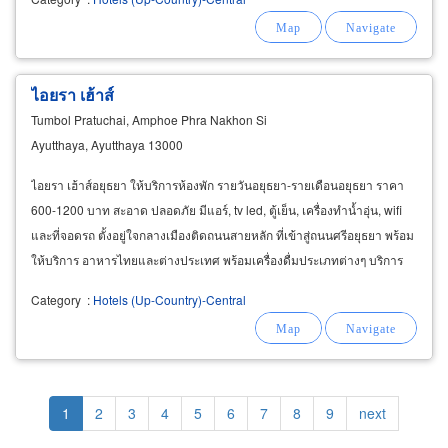
ไอยรา เฮ้าส์
Tumbol Pratuchai, Amphoe Phra Nakhon Si
Ayutthaya, Ayutthaya 13000
ไอยรา เฮ้าส์อยุธยา ให้บริการห้องพัก รายวันอยุธยา-รายเดือนอยุธยา ราคา
600-1200 บาท สะอาด ปลอดภัย มีแอร์, tv led, ตู้เย็น, เครื่องทำน้ำอุ่น, wifi
และที่จอดรถ ตั้งอยู่ใจกลางเมืองติดถนนสายหลัก ที่เข้าสู่ถนนศรีอยุธยา พร้อม
ให้บริการ อาหารไทยและต่างประเทศ พร้อมเครื่องดื่มประเภทต่างๆ บริการ
เป็นกันเอง โทร. 035
Category
:
Hotels (Up-Country)-Central
Pagination
Current
1
Page
2
Page
3
Page
4
Page
5
Page
6
Page
7
Page
8
Page
9
Next
next
page
page