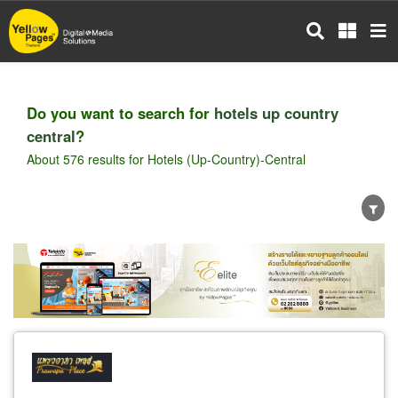
Skip
to
main
content
Do you want to search for
hotels up country
central
?
About 576 results for Hotels (Up-Country)-Central
Wholesale
Retail
Manufacturer
Dealer
Exporter/Importer
Service Business