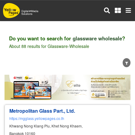
Skip
to
main
content
Do you want to search for
glassware wholesale
?
About 88 results for Glassware-Wholesale
Wholesale
Retail
Manufacturer
Dealer
Exporter/Importer
Service Business
Metropolitan Glass Part., Ltd.
https://mgglass.yellowpages.co.th
Khwang Nong Klang Plu, Khet Nong Khaem,
Bangkok 10160