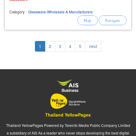
Category
:
Glassware-Wholesale & Manufacturers
Pagination
Current
1
Page
2
Page
3
Page
4
Page
5
Next
next
page
page
Thailand YellowPages
Thailand YellowPages Powered by Teleinfo Media Public Company Limited
a subsidiary of AIS As a leader who never stops developing the best digital