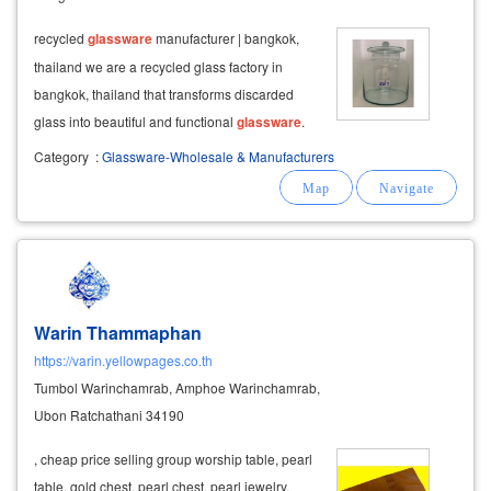
recycled
glassware
manufacturer | bangkok,
thailand we are a recycled glass factory in
bangkok, thailand that transforms discarded
glass into beautiful and functional
glassware
.
we offer
wholesale
pricing on a wide range of
Category
:
Glassware-Wholesale & Manufacturers
products, and we also accept custom orders for
unique designs.
Warin Thammaphan
https://varin.yellowpages.co.th
Tumbol Warinchamrab, Amphoe Warinchamrab,
Ubon Ratchathani 34190
, cheap price selling group worship table, pearl
table, gold chest, pearl chest, pearl jewelry,