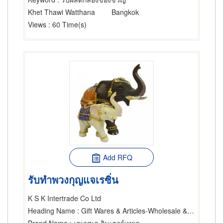
Khet Thawi Watthana
Bangkok
Views
: 60 Time(s)
Add RFQ
รับทำพวงกุญแจเรซิ่น
K S K Intertrade Co Ltd
Heading Name
: Gift Wares & Articles-Wholesale & Manufacturers