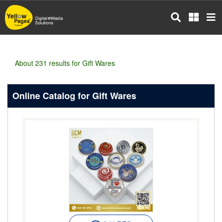
Skip
to
main
content
About 231 results for Gift Wares
Online Catalog for Gift Wares