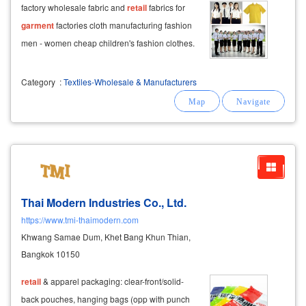
factory wholesale fabric and
retail
fabrics for
garment
factories cloth manufacturing fashion
men - women cheap children's fashion clothes.
Category
:
Textiles-Wholesale & Manufacturers
Thai Modern Industries Co., Ltd.
https://www.tmi-thaimodern.com
Khwang Samae Dum, Khet Bang Khun Thian,
Bangkok 10150
retail
& apparel packaging: clear-front/solid-
back pouches, hanging bags (opp with punch