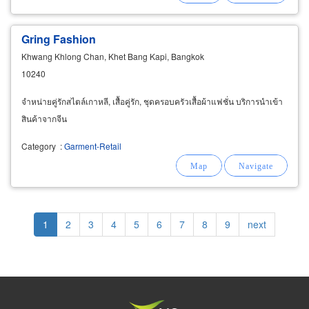
Gring Fashion
Khwang Khlong Chan, Khet Bang Kapi, Bangkok
10240
จำหน่ายคู่รักสไตล์เกาหลี, เสื้อคู่รัก, ชุดครอบครัวเสื้อผ้าแฟชั่น บริการนำเข้า
สินค้าจากจีน
Category
:
Garment-Retail
Pagination
Current
1
Page
2
Page
3
Page
4
Page
5
Page
6
Page
7
Page
8
Page
9
Next
next
page
page