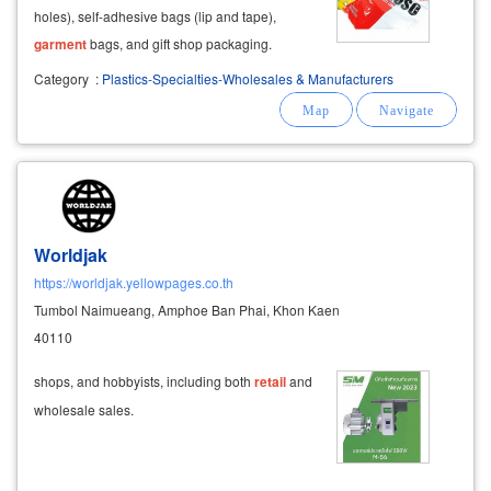
holes), self-adhesive bags (lip and tape),
garment
bags, and gift shop packaging.
laminated ziplock series: laminated zip
Category
:
Plastics-Specialties-Wholesales & Manufacturers
pouches and stand-up pouches with gusset
bottoms.
Worldjak
https://worldjak.yellowpages.co.th
Tumbol Naimueang, Amphoe Ban Phai, Khon Kaen
40110
shops, and hobbyists, including both
retail
and
wholesale sales.