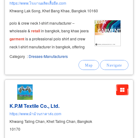
https://www.โรงงานผลิตเสื้อยืด.com
Khwang Lak Song, Khet Bang Khae, Bangkok 10160
polo & crew neck t-shirt manufacturer –
wholesale &
retail
in bangkok, bang khae jeera
garment
is a professional polo shirt and crew
neck t-shirt manufacturer in bangkok, offering
both wholesale and
retail
at factory-direct
Category
:
Dresses-Manufacturers
prices. we produce high-quality shirts made
from durable, flexible
K.P.M Textile Co., Ltd.
https://www.ผ้าม้วนราคาส่ง.com
Khwang Taling Chan, Khet Taling Chan, Bangkok
10170