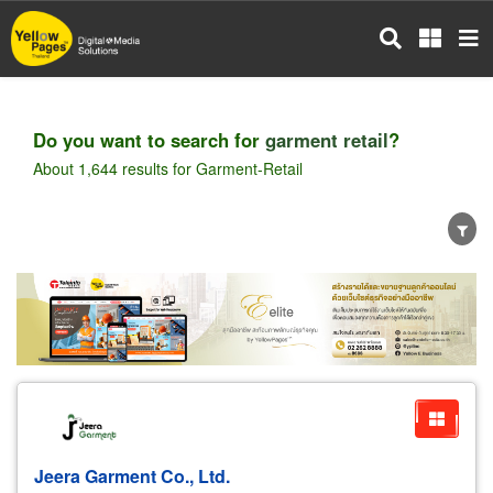
Skip
to
main
content
Do you want to search for
garment retail
?
About 1,644 results for Garment-Retail
Wholesale
Retail
Manufacturer
Dealer
Exporter/Importer
Service Business
Jeera Garment Co., Ltd.