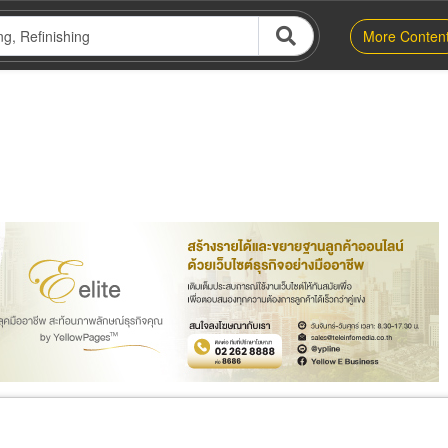
More Conten
er
Exporter/Importer
Service Business