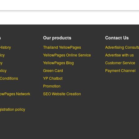
s
Our products
Contact Us
History
Thailand YellowPages
Advertising Consult
icy
YellowPages Online Service
Advertise with us
cy
YellowPages Blog
Customer Service
licy
Green Card
Payment Channel
Conditions
YP Chatbot
l
Promotion
lowPages Network
SEO Website Creation
stration policy