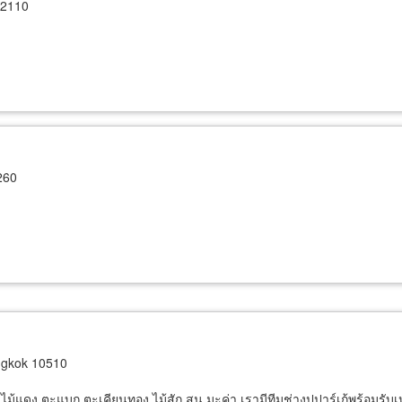
12110
260
gkok 10510
 ไม้แดง ตะแบก ตะเคียนทอง ไม้สัก สน มะค่า เรามีทีมช่างปูปาร์เก้พร้อมรับเหม