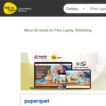
Skip
Catalog
to
main
content
About 38 results for Floor Laying, Refinishing
Pagination
Wholesale
Retail
Manufacturer
Deal
puparquet