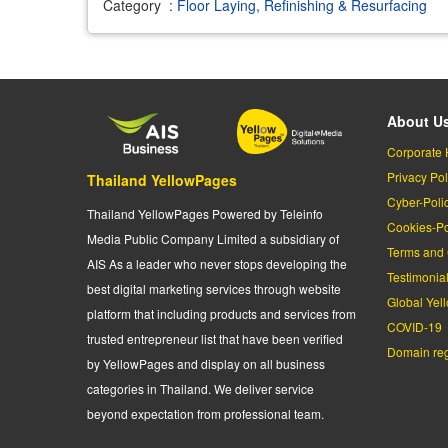
Category
:
Floor Laying, Refinishing & Resurfacing
About U
Corporate 
Privacy Pol
Thailand YellowPages
Cyber-Poli
Thailand YellowPages Powered by Teleinfo
Cookies-Po
Media Public Company Limited a subsidiary of
Terms and 
AIS As a leader who never stops developing the
Testimonia
best digital marketing services through website
Global Yel
platform that including products and services from
COVID-19
trusted entrepreneur list that have been verified
Domain regi
by YellowPages and display on all business
categories in Thailand. We deliver service
beyond expectation from professional team.