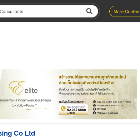
More Conten
er
Exporter/Importer
Service Business
sing Co Ltd