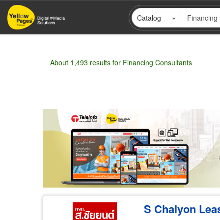
Skip
Catalog
to
main
content
About 1,493 results for Financing Consultants
Pagination
Wholesale
Retail
Manufacturer
Deal
S Chaiyon Lea