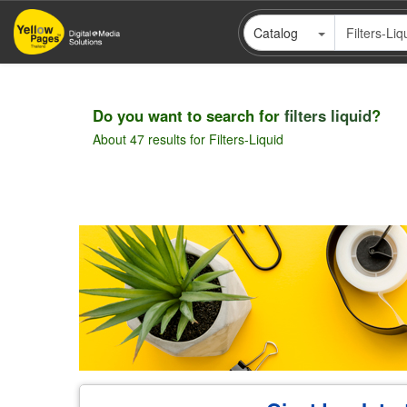
Skip
Catalog
to
main
content
Do you want to search for
filters liquid
?
About 47 results for Filters-Liquid
Pagination
Wholesale
Retail
Manufacturer
Deal