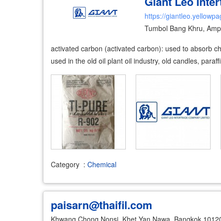
Giant Leo Inter
https://giantleo.yellowpa
Tumbol Bang Khru, Amp
activated carbon (activated carbon): used to absorb ch
used in the old oil plant oil industry, old candles, paraffi
Category
:
Chemical
paisarn@thaifil.com
Khwang Chong Nonsi, Khet Yan Nawa, Bangkok 1012