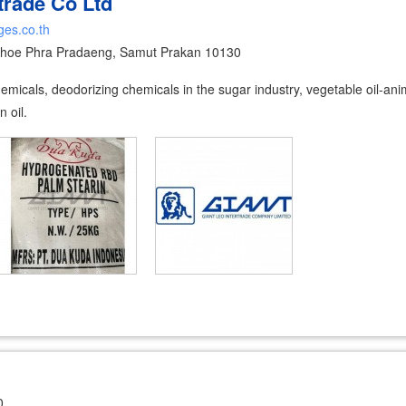
trade Co Ltd
ges.co.th
hoe Phra Pradaeng, Samut Prakan 10130
emicals, deodorizing chemicals in the sugar industry, vegetable oil-an
n oil.
0