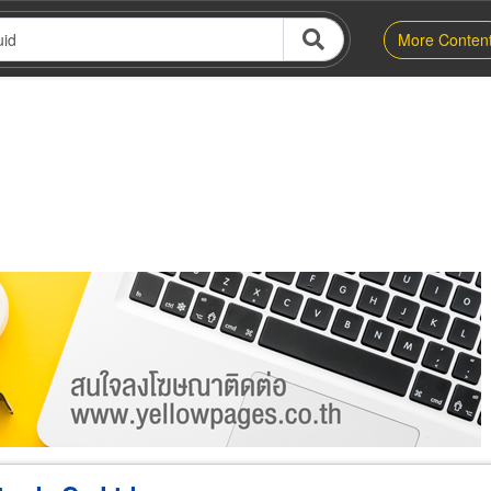
More Conten
er
Exporter/Importer
Service Business