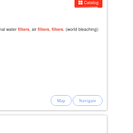
Catalog
imal water
filters
, air
filters
,
filters
. (world bleaching):