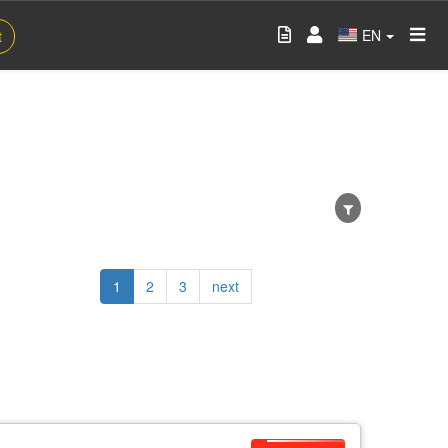
EN
t
Current
1
Page
2
Page
3
Next
next
page
page