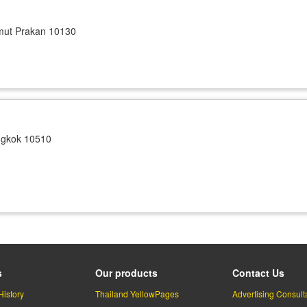
mut Prakan 10130
gkok 10510
s
Our products
Contact Us
History
Thailand YellowPages
Advertising Consult