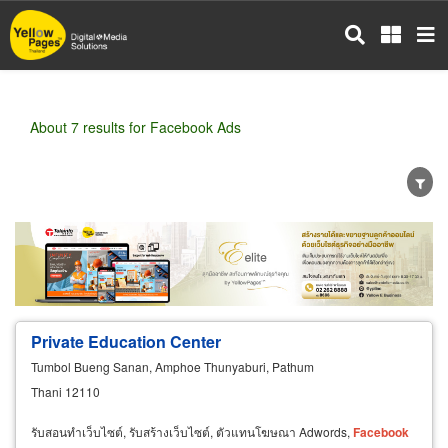
Skip
to
main
content
About 7 results for Facebook Ads
Wholesale
Retail
Manufacturer
Dealer
Exporter/Importer
Service Business
Private Education Center
Tumbol Bueng Sanan, Amphoe Thunyaburi, Pathum
Thani 12110
รับสอนทำเว็บไซต์, รับสร้างเว็บไซต์, ตัวแทนโฆษณา Adwords,
Facebook