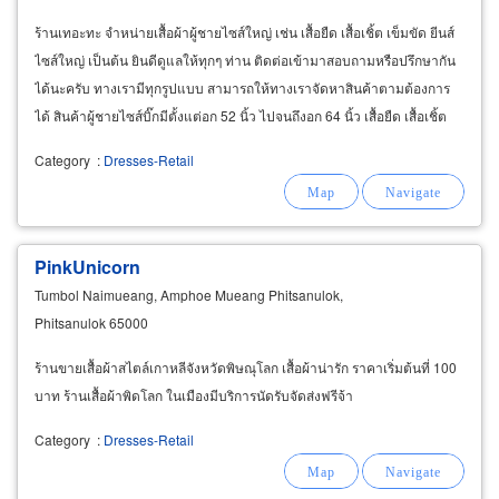
ร้านเทอะทะ จำหน่ายเสื้อผ้าผู้ชายไซส์ใหญ่ เช่น เสื้อยืด เสื้อเชิ้ต เข็มขัด ยีนส์
ไซส์ใหญ่ เป็นต้น ยินดีดูแลให้ทุกๆ ท่าน ติดต่อเข้ามาสอบถามหรือปรึกษากัน
ได้นะครับ ทางเรามีทุกรูปแบบ สามารถให้ทางเราจัดหาสินค้าตามต้องการ
ได้ สินค้าผู้ชายไซส์บิ๊กมีตั้งแต่อก 52 นิ้ว ไปจนถึงอก 64 นิ้ว เสื้อยืด เสื้อเชิ้ต
ไซส์ใหญ่ลายสวยๆ
Category
:
Dresses-Retail
PinkUnicorn
Tumbol Naimueang, Amphoe Mueang Phitsanulok,
Phitsanulok 65000
ร้านขายเสื้อผ้าสไตล์เกาหลีจังหวัดพิษณุโลก เสื้อผ้าน่ารัก ราคาเริ่มต้นที่ 100
บาท ร้านเสื้อผ้าพิดโลก ในเมืองมีบริการนัดรับจัดส่งฟรีจ้า
Category
:
Dresses-Retail