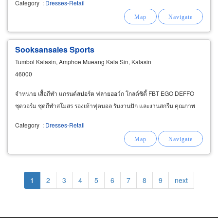
Category
:
Dresses-Retail
Sooksansales Sports
Tumbol Kalasin, Amphoe Mueang Kala Sin, Kalasin
46000
จำหน่าย เสื้อกีฬา แกรนด์สปอร์ต ฟลายฮอว์ก โกลด์ซิตี้ FBT EGO DEFFO
ชุดวอร์ม ชุดกีฬาสโมสร รองเท้าฟุตบอล รับงานปัก และงานสกรีน คุณภาพ
Category
:
Dresses-Retail
Pagination
Current
1
Page
2
Page
3
Page
4
Page
5
Page
6
Page
7
Page
8
Page
9
Next
next
page
page