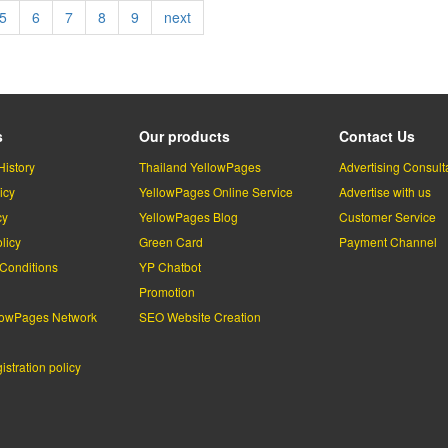
Page
5
Page
6
Page
7
Page
8
Page
9
Next
next
page
s
Our products
Contact Us
History
Thailand YellowPages
Advertising Consult
icy
YellowPages Online Service
Advertise with us
cy
YellowPages Blog
Customer Service
licy
Green Card
Payment Channel
Conditions
YP Chatbot
l
Promotion
lowPages Network
SEO Website Creation
stration policy