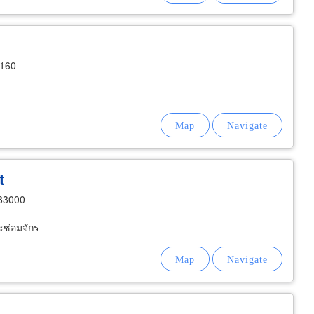
0160
t
 83000
ละซ่อมจักร