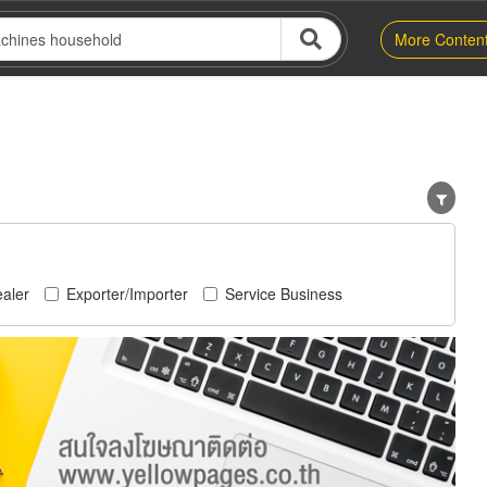
More Conten
aler
Exporter/Importer
Service Business