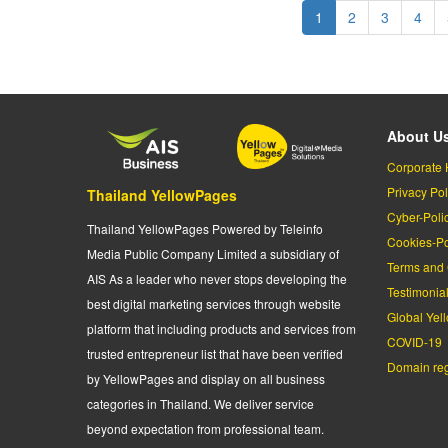
Pagination
Current
1
Page
2
Page
3
Page
4
page
About U
Corporate 
Privacy Pol
Thailand YellowPages
Cyber-Poli
Thailand YellowPages Powered by Teleinfo
Cookies-Po
Media Public Company Limited a subsidiary of
Terms and 
AIS As a leader who never stops developing the
Testimonia
best digital marketing services through website
Global Yel
platform that including products and services from
COVID-19
trusted entrepreneur list that have been verified
Domain regi
by YellowPages and display on all business
categories in Thailand. We deliver service
beyond expectation from professional team.