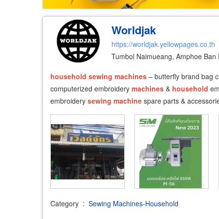
Worldjak
https://worldjak.yellowpages.co.th
Tumbol Naimueang, Amphoe Ban 
household
sewing
machines
– butterfly brand bag 
computerized embroidery
machines
&
household
em
embroidery
sewing
machine
spare parts & accessori
Category
:
Sewing Machines-Household