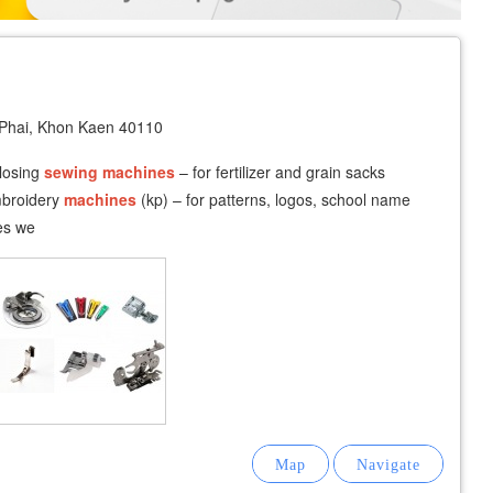
Phai, Khon Kaen 40110
closing
sewing
machines
– for fertilizer and grain sacks
broidery
machines
(kp) – for patterns, logos, school name
es we