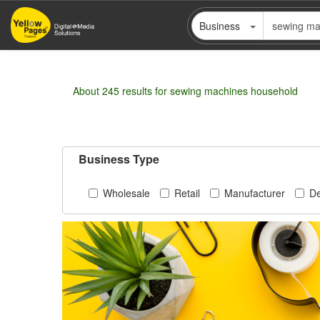
Skip
Business
to
main
content
About 245 results for sewing machines household
Business Type
Wholesale
Retail
Manufacturer
De