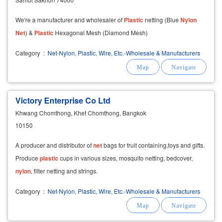
We're a manufacturer and wholesaler of
Plastic
netting (Blue
Nylon
Net
) &
Plastic
Hexagonal Mesh (Diamond Mesh)
Category
:
Net-Nylon, Plastic, Wire, Etc.-Wholesale & Manufacturers
Victory Enterprise Co Ltd
Khwang Chomthong, Khet Chomthong, Bangkok
10150
A producer and distributor of
net
bags for fruit containing,toys and gifts.
Produce
plastic
cups in various sizes, mosquito netting, bedcover,
nylon
, filter netting and strings.
Category
:
Net-Nylon, Plastic, Wire, Etc.-Wholesale & Manufacturers