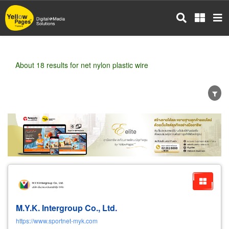
Skip
to
main
content
About 18 results for net nylon plastic wire
Wholesale
Retail
Manufacturer
Dealer
Exporter/Importer
Service Business
M.Y.K. Intergroup Co., Ltd.
https://www.sportnet-myk.com