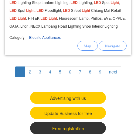
LED
Lighting Shop Lantern Lighting,
LED
Lighting,
LED
Spot
Light
,
LED
Spot
Light
,
LED
Floodlight,
LED
Street
Light
Chiang Mai Retail
LED
Light
, HI-TEK
LED
Light
, Fluorescent Lamp, Philips, EVE, OPPLE,
GATA, Liton, NEOX Lampang Road Lighting Shop Interior Lighting
table lamp Floor lamp Reading lamps
Category
:
Electric Appliances
Pagination
Current
1
Page
2
Page
3
Page
4
Page
5
Page
6
Page
7
Page
8
Page
9
Next
next
page
page
Advertising with us
Update Business for free
Free registration