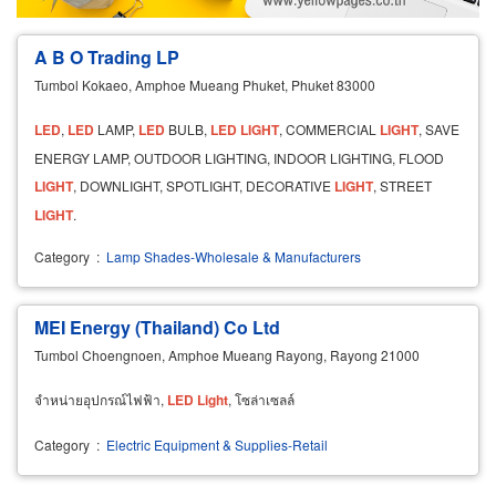
Exporter/Importer
Service Business
A B O Trading LP
Tumbol Kokaeo, Amphoe Mueang Phuket, Phuket 83000
LED
,
LED
LAMP,
LED
BULB,
LED
LIGHT
, COMMERCIAL
LIGHT
, SAVE
ENERGY LAMP, OUTDOOR LIGHTING, INDOOR LIGHTING, FLOOD
LIGHT
, DOWNLIGHT, SPOTLIGHT, DECORATIVE
LIGHT
, STREET
LIGHT
.
Category
:
Lamp Shades-Wholesale & Manufacturers
MEI Energy (Thailand) Co Ltd
Tumbol Choengnoen, Amphoe Mueang Rayong, Rayong 21000
จำหน่ายอุปกรณ์ไฟฟ้า,
LED
Light
, โซล่าเซลล์
Category
:
Electric Equipment & Supplies-Retail