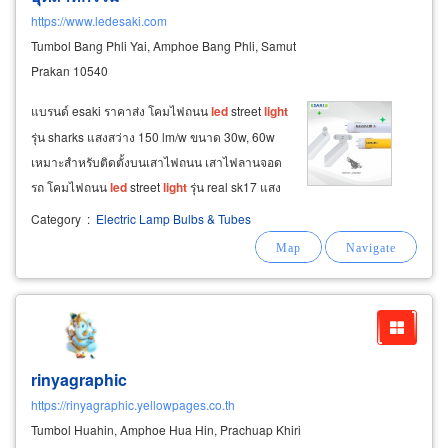
https://www.ledesaki.com
Tumbol Bang Phli Yai, Amphoe Bang Phli, Samut
Prakan 10540
แบรนด์ esaki ราคาส่ง โคมไฟถนน
led
street
light
รุ่น sharks แสงสว่าง 150 lm/w ขนาด 30w, 60w
เหมาะสำหรับติดตั้งบนเสาไฟถนน เสาไฟลานจอด
รถ โคมไฟถนน
led
street
light
รุ่น real sk17 แสง
สว่าง 120 lm/w ขนาด 90w, 120w, 150w เหมาะ
Category
:
Electric Lamp Bulbs & Tubes
สำหรับติดตั้งบนเสาไฟถนน เสาไฟลานจอดรถ มี
อุปกรณ์เสริม โฟโต้เซลและอุปกรณ์เสิร์จกันฟ้าผ่า
rinyagraphic
https://rinyagraphic.yellowpages.co.th
Tumbol Huahin, Amphoe Hua Hin, Prachuap Khiri