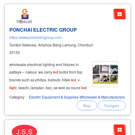
PONCHAI ELECTRIC GROUP
https://www.pcelectricgroup.com
Tumbol Nakluea, Amphoe Bang Lamung, Chonburi
20150
wholesale electrical lighting and fixtures in
pattaya – naklua: we carry
led
bulbs from top
brands such as philips, biobulb, hitek
led
, v-
light
, iwachi, lamptan, bec, as well as round
led
neon tubes, alpha
led
neon tubes, gata
led
Category
:
Electric Equipment & Supplies-Wholesale & Manufacturers
bulbs, and mell arrow luxury vintage
led
bulbs.
also available are waterproof