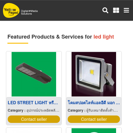
Skip
to
main
content
Featured Products & Services for
led light
LED STREET LIGHT หรือโคมไฟส่องถนน
โคมสปอตไลท์แอลอีดี มอก LED Spot Light
Category :
อุปกรณ์ประหยัดพลังงานไฟฟ้า
Category :
ผู้รับเหมาติดตั้งสำหรับบ้านและโรงงานไฟฟ้า
Contact seller
Contact seller