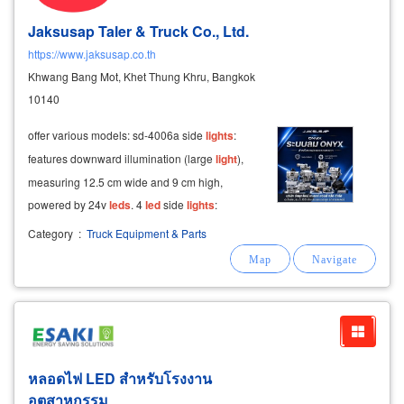
Jaksusap Taler & Truck Co., Ltd.
https://www.jaksusap.co.th
Khwang Bang Mot, Khet Thung Khru, Bangkok
10140
offer various models: sd-4006a side
lights
:
features downward illumination (large
light
),
measuring 12.5 cm wide and 9 cm high,
powered by 24v
leds
. 4
led
side
lights
:
operates from 10-30v, measuring 4.5 x 9 cm,
Category
:
Truck Equipment & Parts
suitable for both small and large vehicles,
available in
red
, green, white, and yellow
หลอดไฟ
LED
สำหรับโรงงาน
อุตสาหกรรม