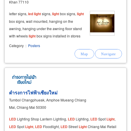
Khan 77110
letter signs,
led
light
signs,
light
box signs,
light
box signs, wall mounted, hanging on the
awning, hanging under the awning floor stand
with wheels
light
box signs installed in stores
menu
light
box, advertising
light
box laser
Category
:
Posters
engraved sign and laser stencil by laser cnc
machine. wall mounted
ดำรงการไฟฟ้าเชียงใหม่
Tumbol Changphueak, Amphoe Mueang Chiang
Mai, Chiang Mai 50300
LED
Lighting Shop Lantern Lighting,
LED
Lighting,
LED
Spot
Light
,
LED
Spot
Light
,
LED
Floodlight,
LED
Street
Light
Chiang Mai Retail