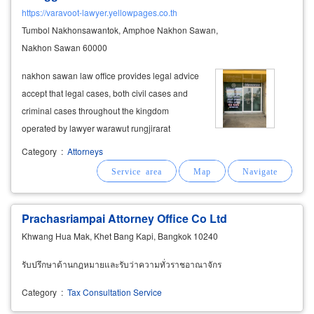
https://varavoot-lawyer.yellowpages.co.th
Tumbol Nakhonsawantok, Amphoe Nakhon Sawan,
Nakhon Sawan 60000
nakhon sawan law office provides legal advice
accept that legal cases, both civil cases and
criminal cases throughout the kingdom
operated by lawyer warawut rungjirarat
honorees selected by the election commission
Category
:
Attorneys
to be an election inspector for nakhon sawan
province act as a legal adviser, providing
Prachasriampai Attorney Office Co Ltd
Khwang Hua Mak, Khet Bang Kapi, Bangkok 10240
รับปรึกษาด้านกฎหมายและรับว่าความทั่วราชอาณาจักร
Category
:
Tax Consultation Service