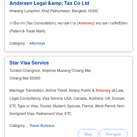
Andersen Legal &amp; Tax Co Ltd
Khwang Lumphini, Khet Pathumwan, Bangkok 10330
ภาษีอากร (Tax Consultation), ทนายความ (
Attorney
) ทนายความสิทธิบัตร
(Patent & Trade Mark)
Category
:
Attorneys
Star Visa Service
Tumbol Changmoi, Amphoe Mueang Chiang Mai,
Chiang Mai 50300
Marriage Translation, Airline Ticket, Notary Public &
Attorney
-at-Law,
Legal Consultancy, Visa Service USA, Canada, Australia, UK, Europe,
ETC Type or Visa, Tourist, Student, Spouse, Fiance, Work Permit, Non-
Immigrant Visa, Retirement Visa, ETC
Category
:
Travel Bureaus