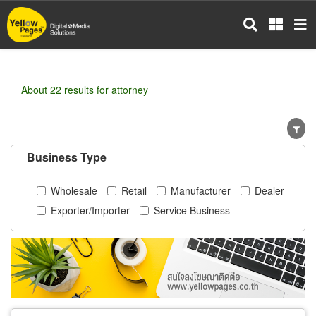
Skip
to
main
content
About 22 results for attorney
Business Type
Wholesale
Retail
Manufacturer
Dealer
Exporter/Importer
Service Business