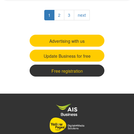
Pagination
Current
1
Page
2
Page
3
Next
next
page
page
Advertising with us
Update Business for free
Free registration