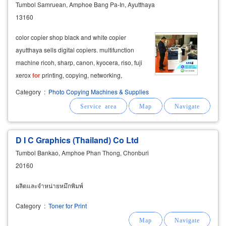
Tumbol Samruean, Amphoe Bang Pa-In, Ayutthaya
13160
color copier shop black and white copier
ayutthaya sells digital copiers. multifunction
machine ricoh, sharp, canon, kyocera, riso, fuji
xerox
for
printing, copying, networking,
scanning documents, sending faxes,
print
,
Category
:
Photo Copying Machines & Supplies
copy, scan, fax. second hand documents
second hand copy printer get a turn
for
photocopier
D I C Graphics (Thailand) Co Ltd
Tumbol Bankao, Amphoe Phan Thong, Chonburi
20160
ผลิตและจำหน่ายหมึกพิมพ์
Category
:
Toner for Print