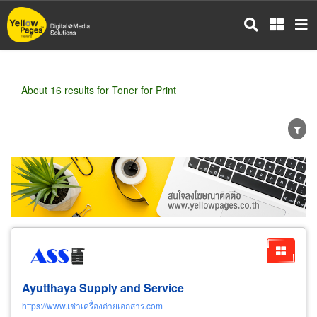
Skip
to
main
content
About 16 results for Toner for Print
Wholesale
Retail
Manufacturer
Dealer
Exporter/Importer
Service Business
Ayutthaya Supply and Service
https://www.เช่าเครื่องถ่ายเอกสาร.com