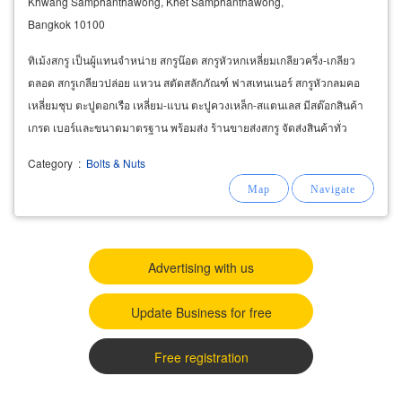
Khwang Samphanthawong, Khet Samphanthawong,
Bangkok 10100
ทิเม้งสกรู เป็นผู้แทนจำหน่าย สกรูน๊อต สกรูหัวหกเหลี่ยมเกลียวครึ่ง-เกลียว
ตลอด สกรูเกลียวปล่อย แหวน สตัดสลักภัณฑ์ ฟาสเทนเนอร์ สกรูหัวกลมคอ
เหลี่ยมชุบ ตะปูตอกเรือ เหลี่ยม-แบน ตะปูควงเหล็ก-สแตนเลส มีสต๊อกสินค้า
เกรด เบอร์และขนาดมาตรฐาน พร้อมส่ง ร้านขายส่งสกรู จัดส่งสินค้าทั่ว
ประเทศ โดยแบ่งตามหมวดหมู่ดังนี้
Category
:
Bolts & Nuts
Advertising with us
Update Business for free
Free registration