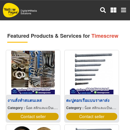
Skip
to
main
content
Featured Products & Services for
Timescrew
งานสั่งทำสแตนเลส
ตะปูตอกเรือแบนราคาส่ง
Category :
น็อต สลักและแป้นเกลียว
Category :
น็อต สลักและแป้นเกลียว
Contact seller
Contact seller