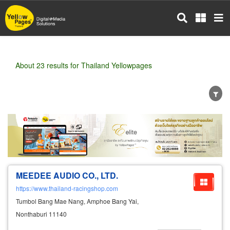
Skip
to
main
content
About 23 results for Thailand Yellowpages
Wholesale
Retail
Manufacturer
Dealer
Exporter/Importer
Service Business
MEEDEE AUDIO CO., LTD.
https://www.thailand-racingshop.com
Tumbol Bang Mae Nang, Amphoe Bang Yai,
Nonthaburi 11140