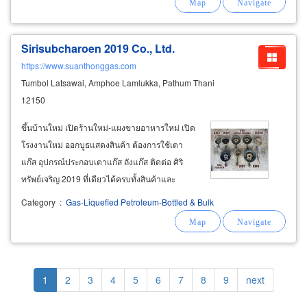
lpg พร้อมบริการจัดส่งด่วน
Sirisubcharoen 2019 Co., Ltd.
https://www.suanthonggas.com
Tumbol Latsawai, Amphoe Lamlukka, Pathum Thani
12150
ขึ้นบ้านใหม่ เปิดร้านใหม่-แผงขายอาหารใหม่ เปิด
โรงงานใหม่ ออกบูธแสดงสินค้า ต้องการใช้เตา
แก๊ส อุปกรณ์ประกอบเตาแก๊ส ถังแก๊ส ติดต่อ ศิริ
ทรัพย์เจริญ 2019 ที่เดียวได้ครบทั้งสินค้าและ
บริการ ร้านแก๊สลำลูกกาคลอง 4 บริการให้คำ
Category
:
Gas-Liquefied Petroleum-Bottled & Bulk
แนะนำก่อนซื้อสินค้าทุกครั้ง จำหน่ายเตาแก๊สแบบ
ต่างๆ อุปกรณ์เตาแก๊ส ขาตั้งอะไหล่เตาแก๊สและถัง
แก๊ส
Pagination
Current
1
Page
2
Page
3
Page
4
Page
5
Page
6
Page
7
Page
8
Page
9
Next
next
page
page