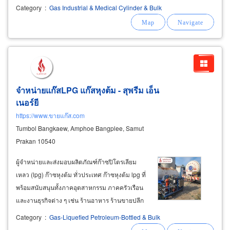
เครื่องทำสุญญากาศ dry scroll vacuum pump
Category
:
Gas Industrial & Medical Cylinder & Bulk
สำหรับสร้างสุญญากาศในระบบท่อ ติดตั้งอุปกรณ์
ควบคุมแรงดันของก๊าซที่ออกจากแหล่งจ่ายให้มี
ค่าแรงดันคงที่
จำหน่ายแก๊สLPG แก๊สหุงต้ม - สุพรีม เอ็น
เนอร์ยี
https://www.ขายแก๊ส.com
Tumbol Bangkaew, Amphoe Bangplee, Samut
Prakan 10540
ผู้จำหน่ายและส่งมอบผลิตภัณฑ์ก๊าซปิโตรเลียม
เหลว (lpg) ก๊าซหุงต้ม ทั่วประเทศ ก๊าซหุงต้ม lpg ที่
พร้อมสนับสนุนทั้งภาคอุตสาหกรรม ภาคครัวเรือน
และงานธุรกิจต่าง ๆ เช่น ร้านอาหาร ร้านขายปลีก
โรงงานอุตสาหกรรม ห้างสรรพสินค้า คอมมูนิตี้
Category
:
Gas-Liquefied Petroleum-Bottled & Bulk
มอลล์ โรงแรม โรงพยาบาล และผู้ที่ต้องการใช้ก๊าซ