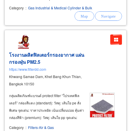
portable solutions: เครื่องวัดก๊าซพกพาสำหรับ
Category
:
Gas Industrial & Medical Cylinder & Bulk
งานที่อับอากาศ (confined space) fixed systems:
ระบบตรวจจับและแจ้งเตือนก๊าซรั่วถาวรสำหรับ
โรงงานและอาคาร
โรงงานผลิตฟิลเตอร์กรองอากาศ แผ่น
กรองฝุ่น PM2.5
https://www.filterdd.com
Khwang Samae Dam, Khet Bang Khun Thian,
Bangkok 10150
กลุ่มผลิตภัณฑ์แบรนด์ protect filter “โปรเทคฟิล
เตอร์” กล่องสีแดง (standard): วัสดุ: เส้นใย pe สั่ง
พิเศษ จุดเด่น: ราคาประหยัด เน้นเปลี่ยนบ่อย คุ้มค่า
กล่องสีฟ้า (premium): วัสดุ: เส้นใย pp จุดเด่น:
ปกป้องมากกว่า เนื้อผ้ากรองหนาแน่น ได้มาตรฐาน
Category
:
Filters-Air & Gas