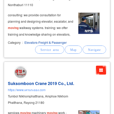
Nonthaburi 11110
consulting: we provide consultation for
planning and designing elevator, escalator, and
moving
walkway systems. training: we offer
training and knowledge sharing on elevators,
escalators, and
moving
walkways.
Category
:
Elevators-Freight & Passenger
Suksomboon Crane 2019 Co., Ltd.
https://www.เครนระยอง.com
Tumbol Nikhomphatthana, Amphoe Nikhom
Phatthana, Rayong 21180
services
moving
machinery
moving
work -