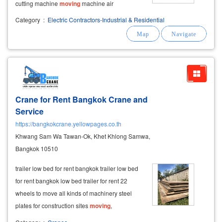
cutting machine
moving
machine air
compressor, air compressor, air compressor,
Category
:
Electric Contractors-Industrial & Residential
industrial estate, amata city, eastern seaboard,
map ta phut, rayong industrial piping work in
Crane for Rent Bangkok Crane and
Service
https://bangkokcrane.yellowpages.co.th
Khwang Sam Wa Tawan-Ok, Khet Khlong Samwa,
Bangkok 10510
trailer low bed for rent bangkok trailer low bed
for rent bangkok low bed trailer for rent 22
wheels to move all kinds of machinery steel
plates for construction sites
moving
,
transportation, lifting, installation of large-sized