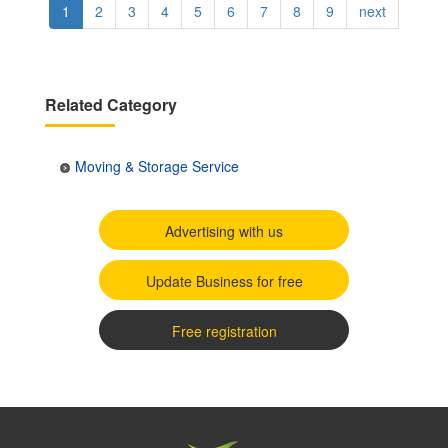
Current
1
Page
2
Page
3
Page
4
Page
5
Page
6
Page
7
Page
8
Page
9
Next
next
page
page
Related Category
Moving & Storage Service
Advertising with us
Update Business for free
Free registration