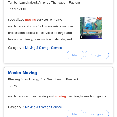
Tumbol Lamphakkut, Amphoe Thunyaburi, Pathum
Thani 12110
specialized
moving
services for heavy
machinery and construction materials we offer
professional relocation services for large and
heavy machinery, construction materials, and
industrial equipment. our comprehensive
Category
:
Moving & Storage Service
moving
services include packing, crating, and
secure transportation for industrial
Master Moving
Khwang Suan Luang, Khet Suan Luang, Bangkok
10250
machinery vacumm packing and
moving
machine, house hold goods
Category
:
Moving & Storage Service