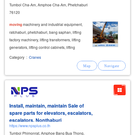
Tumbol Cha-Am, Amphoe Cha-Am, Phetchaburi
76120
moving
machinery and industrial equipment,
ratchaburi, phetchaburi, bang saphan, lifting
factory machinery, lifting transformers, lifting
generators, lifting control cabinets, lifting
containers large object
moving
service and
Category
:
Cranes
moving
accident cars, lifting boats, lifting jet
skis, cha-am, phetchaburi
Install, maintain, maintain Sale of
spare parts for elevators, escalators,
escalators, Nonthaburi
https://www.npsplus.co.th
Tumbol Phimonrat, Amphoe Bang Bua Thong,