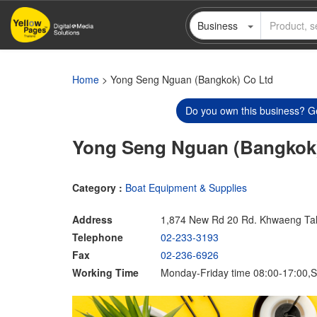
Skip
Business
to
main
content
Home
> Yong Seng Nguan (Bangkok) Co Ltd
Do you own this business? Ge
Yong Seng Nguan (Bangkok
Category :
Boat Equipment & Supplies
Address
1,874 New Rd 20 Rd. Khwaeng Ta
Telephone
02-233-3193
Fax
02-236-6926
Working Time
Monday-Friday time 08:00-17:00,S