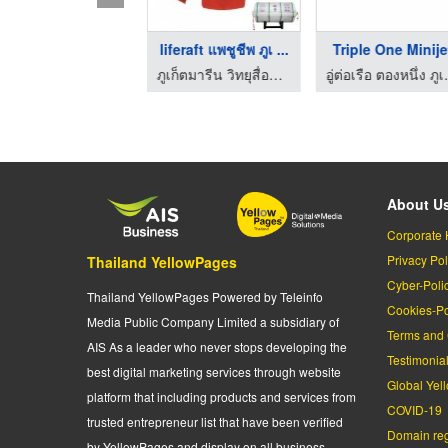
ท่ออ่อน
liferaft แพชูชีพ ภูเ ...
Triple One Minije
ห้างหุ้นส่วนจำกัด เชื่อมทองมารีน เอ็นจิเนียริ่ง
ภูเก็ตมารีน วิทยุสื่อสาร
อู่ต่อเ
About U
Corporate 
Privacy Pol
Thailand YellowPages
Cyber-Poli
Thailand YellowPages Powered by Teleinfo
Cookies-Po
Media Public Company Limited a subsidiary of
Terms and 
AIS As a leader who never stops developing the
Testimonia
best digital marketing services through website
Global Yel
platform that including products and services from
COVID-19
trusted entrepreneur list that have been verified
Domain regi
by YellowPages and display on all business