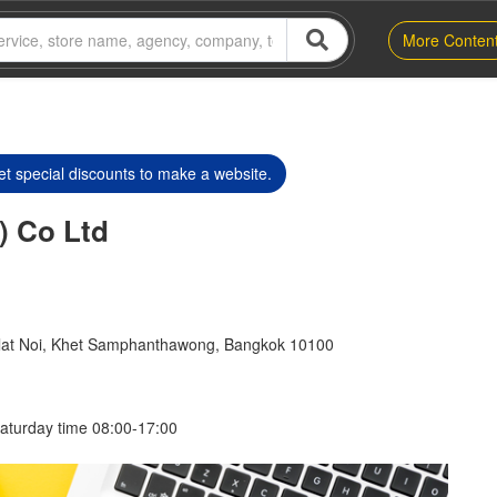
More Conten
t special discounts to make a website.
) Co Ltd
lat Noi, Khet Samphanthawong, Bangkok 10100
aturday time 08:00-17:00