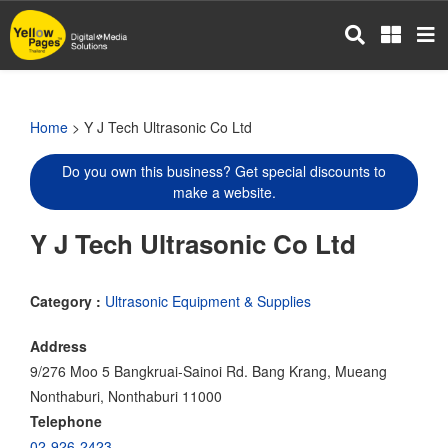
Skip
to
main
content
Home
> Y J Tech Ultrasonic Co Ltd
Do you own this business? Get special discounts to
make a website.
Y J Tech Ultrasonic Co Ltd
Category :
Ultrasonic Equipment & Supplies
Address
9/276 Moo 5 Bangkruai-Sainoi Rd. Bang Krang, Mueang
Nonthaburi, Nonthaburi 11000
Telephone
02-926-2423