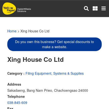
Skip
to
main
content
Home
> Xing House Co Ltd
Do you own this business? Get special discounts to
make a website.
Xing House Co Ltd
Category :
Filing Equipment, Systems & Supplies
Address
Sakadaeng, Bang Nam Prieo, Chachoengsao 24000
Telephone
038-845-609
Fax