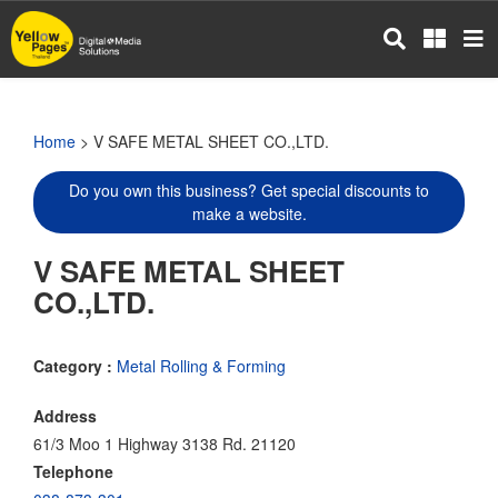
Skip
to
main
content
Home
> V SAFE METAL SHEET CO.,LTD.
Do you own this business? Get special discounts to
make a website.
V SAFE METAL SHEET
CO.,LTD.
Category :
Metal Rolling & Forming
Address
61/3 Moo 1 Highway 3138 Rd. 21120
Telephone