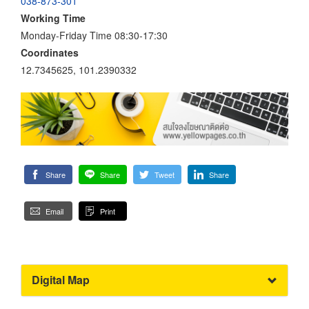
038-873-301
Working Time
Monday-Friday Time 08:30-17:30
Coordinates
12.7345625, 101.2390332
Share
Share
Tweet
Share
Email
Print
Digital Map