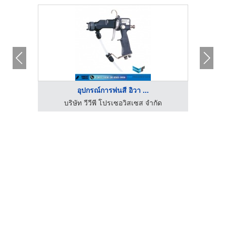
อุปกรณ์การพ่นสี อิวา ...
รับพ่นสีพาวเดอร์โค้ท - ดี.ดี.เอฟ คอนสตรัคชั่น แอนด์ เพ้นท์
บริษัท วีวีพี โปรเซอวิสเซส จำกัด