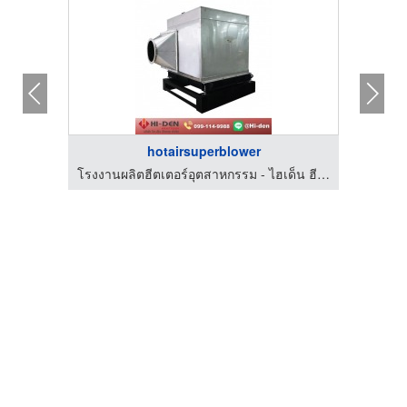
hotairsuperblower
โรงงานผลิตฮีตเตอร์อุตสาหกรรม - ไฮเด็น ฮีตเทค
โรงงานผลิตฮีตเตอร์อุตสาหกรรม - ไฮเด็น ฮีตเทค