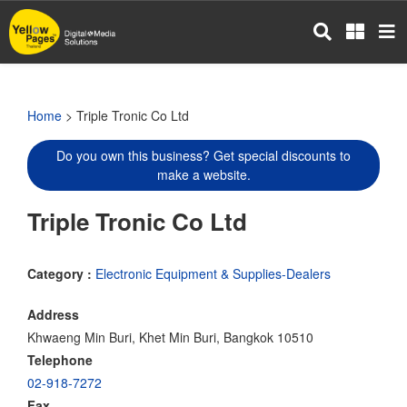
Skip
to
main
content
Home
> Triple Tronic Co Ltd
Do you own this business? Get special discounts to
make a website.
Triple Tronic Co Ltd
Category :
Electronic Equipment & Supplies-Dealers
Address
Khwaeng Min Buri, Khet Min Buri, Bangkok 10510
Telephone
02-918-7272
Fax