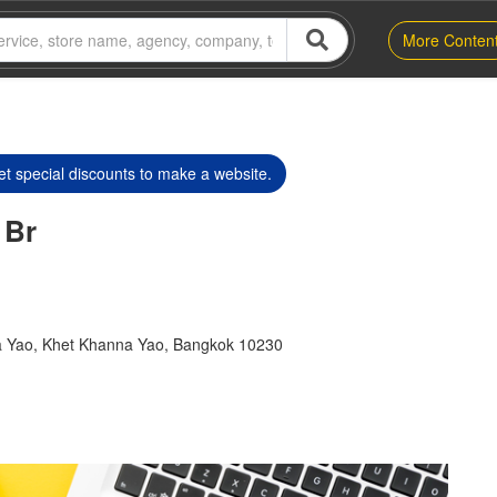
More Conten
t special discounts to make a website.
 Br
 Yao, Khet Khanna Yao, Bangkok 10230