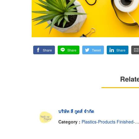
Share
Share
Tweet
Share
Relat
บริษัท ลี กูดส์ จำกัด
Category :
Plastics-Products Finished-Wholesales & Manufacturers