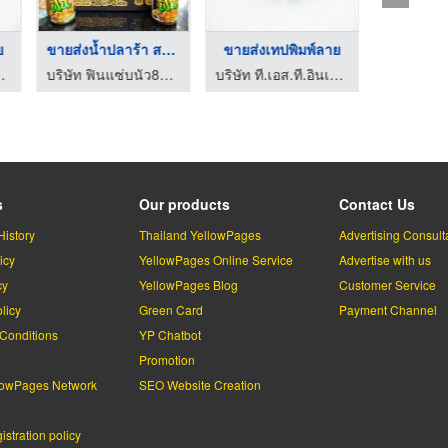
ย
ขายส่งน้ำปลาร้า สระบ ...
ขายส่งเทปพิมพ์ลาย
ร์ โปรดักส์ จำกัด
บริษัท ฟินแซ่บนัว88 จำกัด
บริษัท ที.เอส.ที.อินเตอร์ โปรดักส์ จำกัด
s
Our products
Contact Us
History
Thailand YellowPages
Advertising Consult
icy
YellowPages Online Service
Advertise with us
cy
YellowPages Blog
Customer Service
licy
Green Card
Payment Channel
Conditions
YP Chatbot
l
Promotion
lowPages Network
SEO Website Creation
stration policy