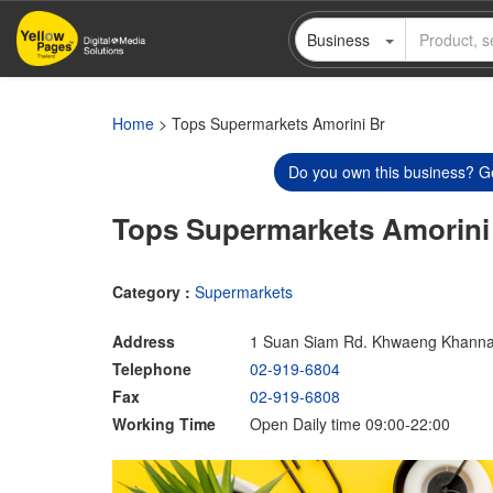
Skip
Business
to
main
content
Home
> Tops Supermarkets Amorini Br
Do you own this business? Ge
Tops Supermarkets Amorini
Category :
Supermarkets
Address
1 Suan Siam Rd. Khwaeng Khanna
Telephone
02-919-6804
Fax
02-919-6808
Working Time
Open Daily time 09:00-22:00