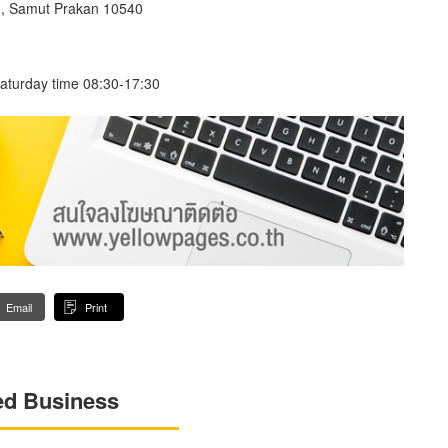
, Samut Prakan 10540
aturday time 08:30-17:30
Email
Print
ed Business