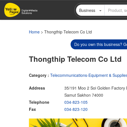
Skip
Business
to
main
content
Home
> Thongthip Telecom Co Ltd
Do you own this business? Ge
Thongthip Telecom Co Ltd
Category :
Telecommunications-Equipment & Supplie
Address
35/191 Moo 2 Soi Golden Factor
Samut Sakhon 74000
Telephone
034-823-105
Fax
034-823-120