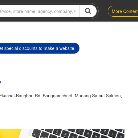
More Conten
t special discounts to make a website.
s
y Ekachai-Bangbon Rd. Bangnamchuet, Mueang Samut Sakhon,