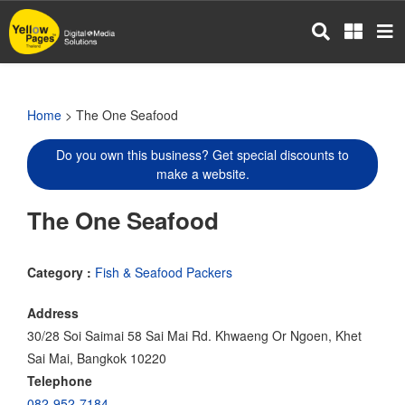
Skip
to
main
content
Home
> The One Seafood
Do you own this business? Get special discounts to
make a website.
The One Seafood
Category :
Fish & Seafood Packers
Address
30/28 Soi Saimai 58 Sai Mai Rd. Khwaeng Or Ngoen, Khet
Sai Mai, Bangkok 10220
Telephone
082-952-7184