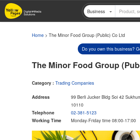
Skip
Business
to
main
content
Home
> The Minor Food Group (Public) Co Ltd
Do you own this business? Ge
The Minor Food Group (Publ
Category :
Trading Companies
Address
99 Berli Jucker Bldg Soi 42 Sukh
10110
Telephone
02-381-5123
Working Time
Monday-Friday time 08:00-17:00