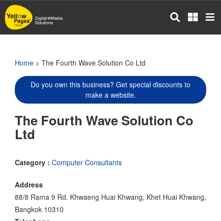
Skip
to
main
content
Home
> The Fourth Wave Solution Co Ltd
Do you own this business? Get special discounts to
make a website.
The Fourth Wave Solution Co
Ltd
Category :
Computer Consultants
Address
88/8 Rama 9 Rd. Khwaeng Huai Khwang, Khet Huai Khwang,
Bangkok 10310