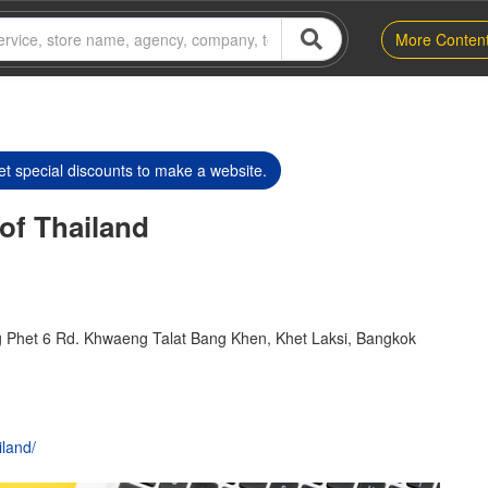
More Conten
t special discounts to make a website.
 of Thailand
 Phet 6 Rd. Khwaeng Talat Bang Khen, Khet Laksi, Bangkok
iland/