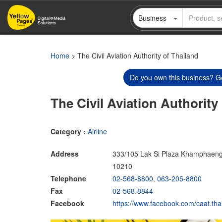
Skip
Business
to
main
content
Home
> The Civil Aviation Authority of Thailand
Do you own this business? Ge
The Civil Aviation Authority
Category :
Airline
Address
333/105 Lak Si Plaza Khamphaeng
10210
Telephone
02-568-8800
,
063-205-8800
Fax
02-568-8844
Facebook
https://www.facebook.com/caat.tha