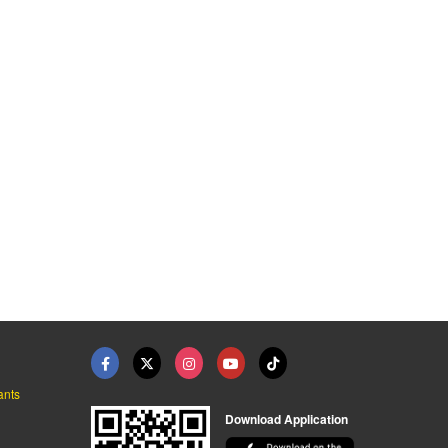
ants
Download Application