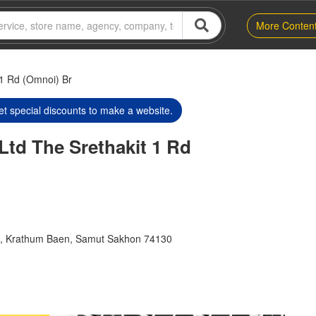
More Conten
 1 Rd (Omnoi) Br
t special discounts to make a website.
Ltd The Srethakit 1 Rd
oi, Krathum Baen, Samut Sakhon 74130