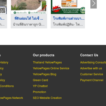
นผลิตกล่องเกเบี ...
ที่ดินผ่อนได้ ไม่เช็ ...
โรงพิมพ์งานด่วนบางบอ ...
ลิตกล่องเกเบี้ยนและแมทเทรส
บ้านที่ดินราคาถูก G2 โดย บริษัทบริหารหนี้ จี2 จำกัด
โรงพิมพ์ปฏิทิน- ไทยกิจพริ้นติ้ง
s
Our products
Contact Us
History
Thailand YellowPages
Advertising Consult
icy
YellowPages Online Service
Advertise with us
cy
YellowPages Blog
Customer Service
licy
Green Card
Payment Channel
Conditions
YP Chatbot
l
Promotion
lowPages Network
SEO Website Creation