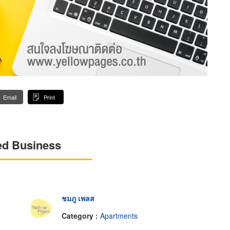
Email
Print
ed Business
ชมภู เพลส
Category :
Apartments