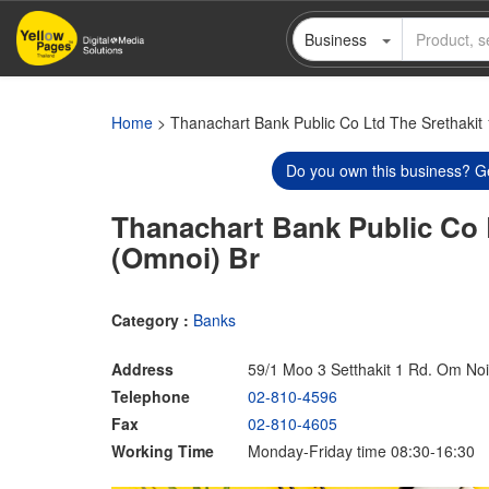
Skip
Business
to
main
content
Home
> Thanachart Bank Public Co Ltd The Srethakit
Do you own this business? Ge
Thanachart Bank Public Co 
(Omnoi) Br
Category :
Banks
Address
59/1 Moo 3 Setthakit 1 Rd. Om N
Telephone
02-810-4596
Fax
02-810-4605
Working Time
Monday-Friday time 08:30-16:30