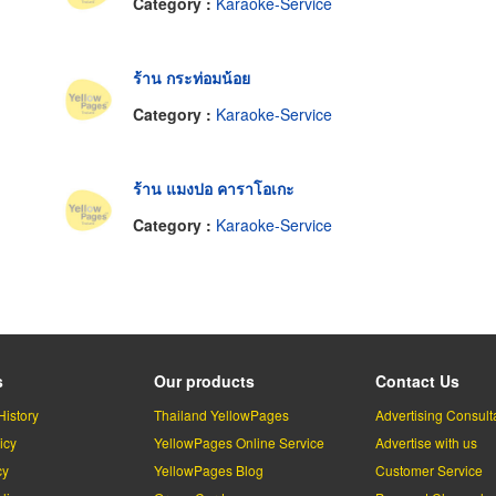
Category :
Karaoke-Service
ร้าน กระท่อมน้อย
Category :
Karaoke-Service
ร้าน แมงปอ คาราโอเกะ
Category :
Karaoke-Service
s
Our products
Contact Us
History
Thailand YellowPages
Advertising Consult
icy
YellowPages Online Service
Advertise with us
cy
YellowPages Blog
Customer Service