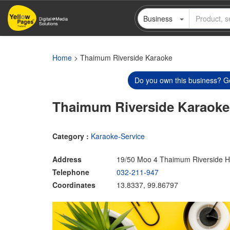
Skip
Business
to
main
content
Home
> Thaimum Riverside Karaoke
Do you own this business? Ge
Thaimum Riverside Karaoke
Category :
Karaoke-Service
Address
19/50 Moo 4 Thaimum Riverside H
Telephone
032-211-947
Coordinates
13.8337, 99.86797