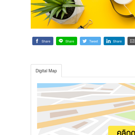
Share
Share
Tweet
Share
Digital Map