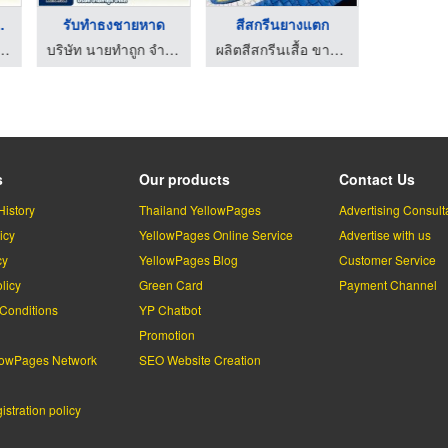
เตอร์ ...
รับทําธงชายหาด
สีสกรีนยางแตก
อุปกร
 นายทำถูก จำกัด
บริษัท นายทำถูก จำกัด
ผลิตสีสกรีนเสื้อ ขายสีสกรีนเสื้อ
s
Our products
Contact Us
History
Thailand YellowPages
Advertising Consult
icy
YellowPages Online Service
Advertise with us
cy
YellowPages Blog
Customer Service
licy
Green Card
Payment Channel
Conditions
YP Chatbot
l
Promotion
lowPages Network
SEO Website Creation
stration policy