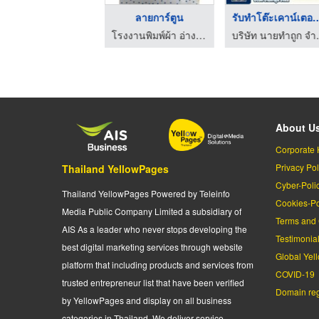
ลายผ้าริ้ว
ลายการ์ตูน
รับทําโต๊ะเคาน์
โรงงานพิมพ์ผ้า อ่างแก้วยืนยง
โรงงานพิมพ์ผ้า อ่างแก้วยืนยง
บริษัท
About U
Corporate 
Privacy Pol
Thailand YellowPages
Cyber-Poli
Thailand YellowPages Powered by Teleinfo
Cookies-Po
Media Public Company Limited a subsidiary of
Terms and 
AIS As a leader who never stops developing the
Testimonia
best digital marketing services through website
Global Yel
platform that including products and services from
COVID-19
trusted entrepreneur list that have been verified
Domain regi
by YellowPages and display on all business
categories in Thailand. We deliver service