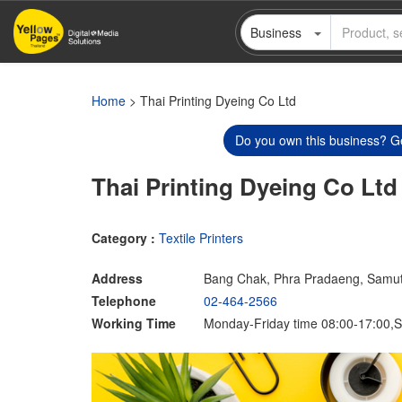
Skip
Business
to
main
content
Home
> Thai Printing Dyeing Co Ltd
Do you own this business? Ge
Thai Printing Dyeing Co Ltd
Category :
Textile Printers
Address
Bang Chak, Phra Pradaeng, Samu
Telephone
02-464-2566
Working Time
Monday-Friday time 08:00-17:00,S