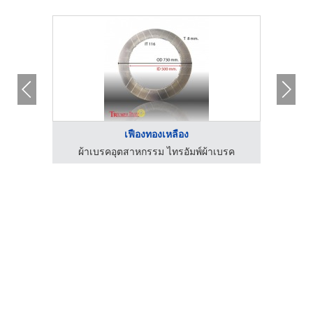
เฟืองทองเหลือง
บรค
ผ้าเบรคอุตสาหกรรม ไทรอัมพ์ผ้าเบรค
ผ้