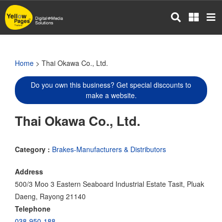
Skip
to
main
content
Home
> Thai Okawa Co., Ltd.
Do you own this business? Get special discounts to
make a website.
Thai Okawa Co., Ltd.
Category :
Brakes-Manufacturers & Distributors
Address
500/3 Moo 3 Eastern Seaboard Industrial Estate Tasit, Pluak
Daeng, Rayong 21140
Telephone
038-950-188