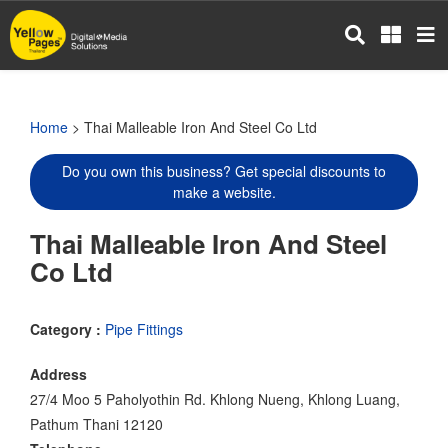
Skip
to
main
content
Home
> Thai Malleable Iron And Steel Co Ltd
Do you own this business? Get special discounts to
make a website.
Thai Malleable Iron And Steel
Co Ltd
Category :
Pipe Fittings
Address
27/4 Moo 5 Paholyothin Rd. Khlong Nueng, Khlong Luang,
Pathum Thani 12120