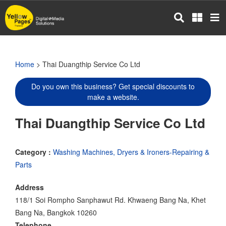
Skip
to
main
content
Home
> Thai Duangthip Service Co Ltd
Do you own this business? Get special discounts to
make a website.
Thai Duangthip Service Co Ltd
Category :
Washing Machines, Dryers & Ironers-Repairing &
Parts
Address
118/1 Soi Rompho Sanphawut Rd. Khwaeng Bang Na, Khet
Bang Na, Bangkok 10260
Telephone