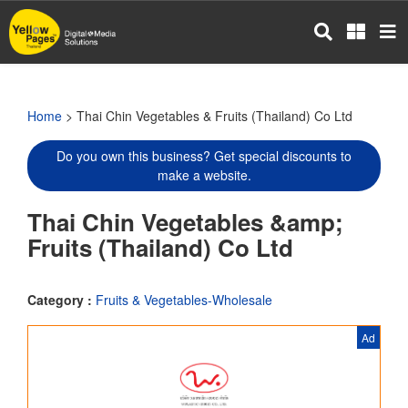
Skip
to
main
content
Home
> Thai Chin Vegetables & Fruits (Thailand) Co Ltd
Do you own this business? Get special discounts to
make a website.
Thai Chin Vegetables &amp;
Fruits (Thailand) Co Ltd
Category :
Fruits & Vegetables-Wholesale
Ad