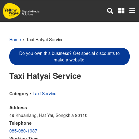
Skip
to
main
content
Home
> Taxi Hatyai Service
Do you own this business? Get special discounts to
make a website.
Taxi Hatyai Service
Category :
Taxi Service
Address
49 Khuanlang, Hat Yai, Songkhla 90110
Telephone
085-080-1987
Working Time