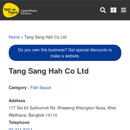
Skip
to
main
content
Home
> Tang Sang Hah Co Ltd
Do you own this business? Get special discounts to
make a website.
Tang Sang Hah Co Ltd
Category :
Fish Sauce
Address
177 Soi 63 Sukhumvit Rd. Khwaeng Khlongton Nuea, Khet
Watthana, Bangkok 10110
Telephone
02-711-5711