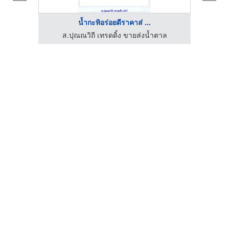
น้ำกะทิอร่อยดีราคาส่ ...
อชา
ส.ปุณณวิถี เทรดดิ้ง ขายส่งน้ำตาล
ส