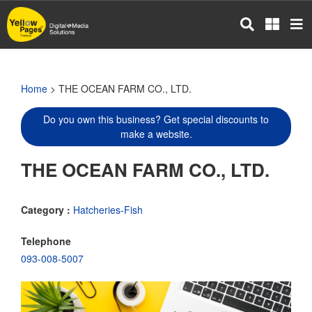
Skip
to
main
content
Home
> THE OCEAN FARM CO., LTD.
Do you own this business? Get special discounts to
make a website.
THE OCEAN FARM CO., LTD.
Category :
Hatcheries-Fish
Telephone
093-008-5007