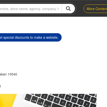
More Conten
t special discounts to make a website.
rakan 10540
0