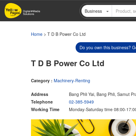
Skip
Business
to
main
content
Home
> T D B Power Co Ltd
Do you own this business? Ge
T D B Power Co Ltd
Category :
Machinery-Renting
Address
Bang Phli Yai, Bang Phli, Samut P
Telephone
02-385-5949
Working Time
Monday-Saturday time 08:00-17:0