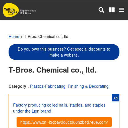
Skip
to
main
content
Home
> T-Bros. Chemical co., ltd.
Do you own this business? Get special discounts to
make a website.
T-Bros. Chemical co., ltd.
Category :
Plastics-Fabricating, Finishing & Decorating
Ad
Factory producing coiled nails, staples, and staples
under the Lion brand
https://www.xn--l3cbavdd0ctdu0hzb4d7e0e.com/