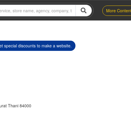
More Conten
t special discounts to make a website.
urat Thani 84000