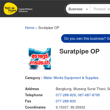
Skip
Business
to
main
content
Home
> Suratpipe OP
Do you own this business? Ge
Suratpipe OP
Category :
Water Works Equipment & Supplies
Address
Bangkung, Mueang Surat Thani, S
Telephone
077-288-829
,
087-687-8795
Fax
077-288-830
Coordinates
9.15337, 99.35932