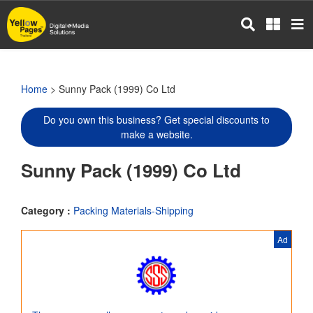
Skip
to
main
content
Home
> Sunny Pack (1999) Co Ltd
Do you own this business? Get special discounts to
make a website.
Sunny Pack (1999) Co Ltd
Category :
Packing Materials-Shipping
Ad