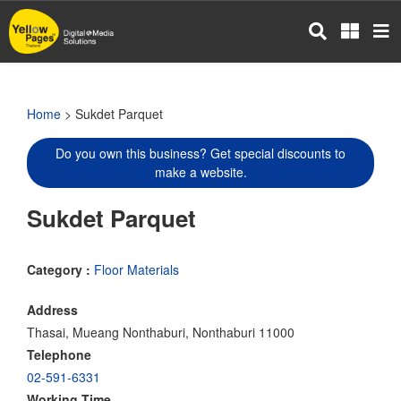
Skip
to
main
content
Home
> Sukdet Parquet
Do you own this business? Get special discounts to
make a website.
Sukdet Parquet
Category :
Floor Materials
Address
Thasai, Mueang Nonthaburi, Nonthaburi 11000
Telephone
02-591-6331
Working Time