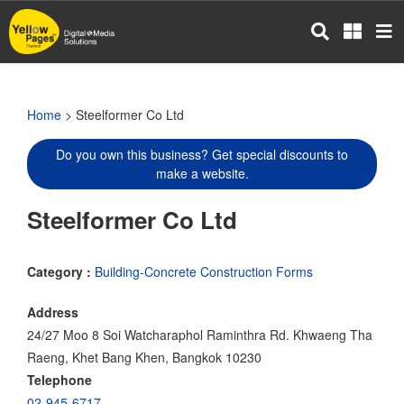
Skip
to
main
content
Home
> Steelformer Co Ltd
Do you own this business? Get special discounts to
make a website.
Steelformer Co Ltd
Category :
Building-Concrete Construction Forms
Address
24/27 Moo 8 Soi Watcharaphol Raminthra Rd. Khwaeng Tha
Raeng, Khet Bang Khen, Bangkok 10230
Telephone
02-945-6717