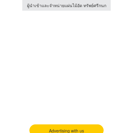
รับตัดเจาะคอนกรีต เอ เอส ซี เอ็นจิเนียริ่ง เซอร์วิส
ผู้นำเข้าและจำหน่ายแผ่นไม้อัด ทรัพย์ศรีกนก
Advertising with us