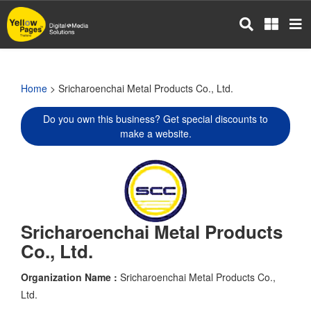
Skip
to
main
content
Home
> Sricharoenchai Metal Products Co., Ltd.
Do you own this business? Get special discounts to
make a website.
Sricharoenchai Metal Products
Co., Ltd.
Organization Name :
Sricharoenchai Metal Products Co.,
Ltd.