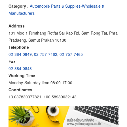
Category :
Automobile Parts & Supplies-Wholesale &
Manufacturers
Address
101 Moo 1 Rimthang Rotfai Sai Kao Rd. Sam Rong Tai, Phra
Pradaeng, Samut Prakan 10130
Telephone
02-384-0849
,
02-757-7462
,
02-757-7465
Fax
02-384-0848
Working Time
Monday-Saturday time 08:00-17:00
Coordinates
13.637830377821, 100.58989032143