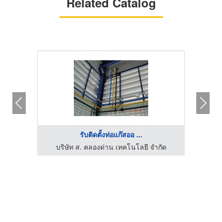
Related Catalog
รับติดตั้งท่อแก๊สออ ...
ดิ์
บริษัท ส. คลองด่าน เทคโนโลยี จำกัด
บร