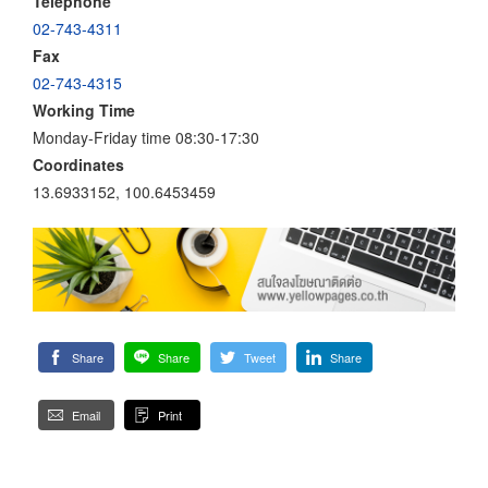
Telephone
02-743-4311
Fax
02-743-4315
Working Time
Monday-Friday time 08:30-17:30
Coordinates
13.6933152, 100.6453459
Share
Share
Tweet
Share
Email
Print