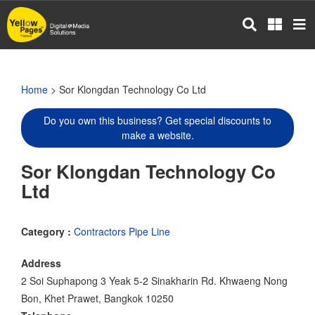
Skip
to
main
content
Home
> Sor Klongdan Technology Co Ltd
Do you own this business? Get special discounts to
make a website.
Sor Klongdan Technology Co
Ltd
Category :
Contractors Pipe Line
Address
2 Soi Suphapong 3 Yeak 5-2 Sinakharin Rd. Khwaeng Nong
Bon, Khet Prawet, Bangkok 10250