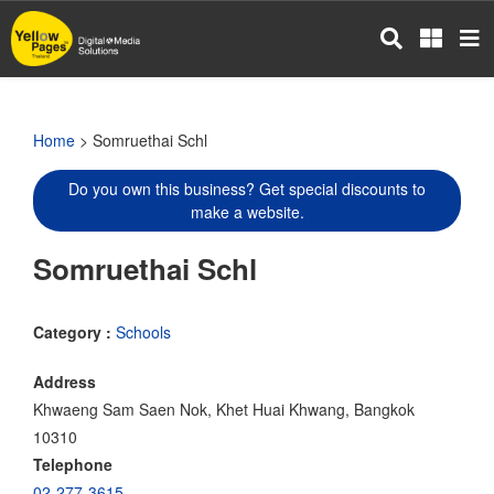
Skip
to
main
content
Home
> Somruethai Schl
Do you own this business? Get special discounts to
make a website.
Somruethai Schl
Category :
Schools
Address
Khwaeng Sam Saen Nok, Khet Huai Khwang, Bangkok
10310
Telephone
02-277-3615